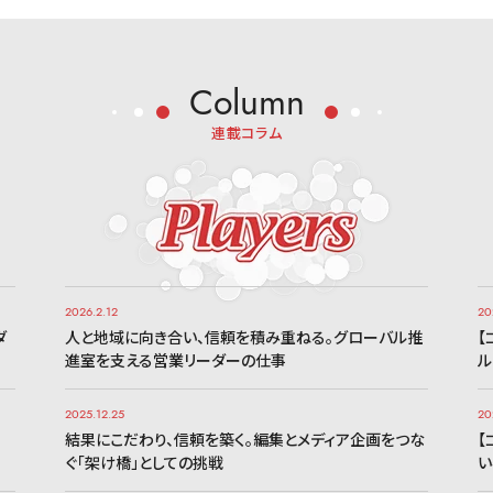
Column
連載コラム
2026.2.12
20
ダ
人と地域に向き合い、信頼を積み重ねる。グローバル推
【
進室を支える営業リーダーの仕事
ル
2025.12.25
20
、
結果にこだわり、信頼を築く。編集とメディア企画をつな
【
ぐ「架け橋」としての挑戦
い