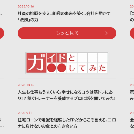
2025.10.16
20
し
社員の挑戦を支え、組織の未来を築く。会社を動かす
【
「法務」の力
の
もっと見る
2020.10.15
20
、
人生も仕事もうまくいく。幸せになるコツは筋トレにあ
第
り！？ 稼ぐトレーナーを養成するプロに話を聞いてみた！
み
2020.9.11
20
な
住宅ローンで地獄を経験したFPだからこそ言える、コロ
会
の…
ナに負けないお金との向き合い方
な