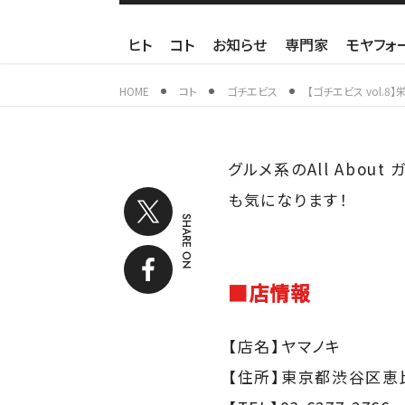
ヒト
コト
お知らせ
専門家
モヤフォ
HOME
コト
ゴチエビス
【ゴチエビス vol.
グルメ系のAll Abo
も気になります！
SHARE ON
■店情報
【店名】ヤマノキ
【住所】東京都渋谷区恵比寿