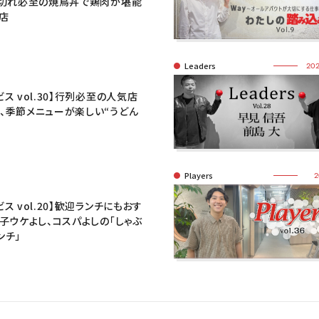
り切れ必至の焼鳥丼で鶏肉が堪能
店
Leaders
202
ビス vol.30】行列必至の人気店
、季節メニューが楽しい“うどん
Players
2
ス vol.20】歓迎ランチにもおす
女子ウケよし、コスパよしの「しゃぶ
ンチ」