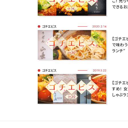
こ！ 売
できるお
ゴチエビス
2020.2.14
【ゴチエ
で味わう
ランチ”
ゴチエビス
2019.3.22
【ゴチエビ
すめ！ 
しゃぶラ