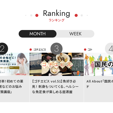
Ranking
ランキング
MONTH
WEEK
ゴチエビス
コト
簡単！初めての薬
【ゴチエビス vol.51】魚好き必
All About「
不眠などのお悩み
見！ 刺身もついてくる、ヘルシー
ド
策講座」
な魚定食が楽しめる居酒屋