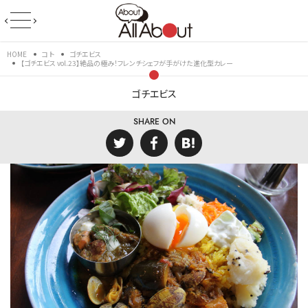
HOME
コト
ゴチエビス
【ゴチエビス vol.23】絶品の極み！フレンチシェフが手がけた進化型カレー
ゴチエビス
SHARE ON