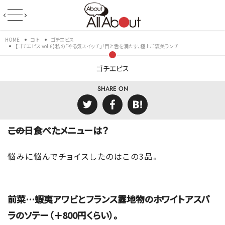
HOME
コト
ゴチエビス
【ゴチエビス vol.6】私の「やる気スイッチ」！目と舌を満たす、極上ご褒美ランチ
ゴチエビス
SHARE ON
――この日食べたメニューは？
悩みに悩んでチョイスしたのはこの3品。
前菜…蝦夷アワビとフランス露地物のホワイトアスパ
ラのソテー（＋800円くらい）。