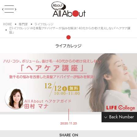
HOME
専門家
ライフカレッジ
【ライフカレッジ #4】美髪アドバイザーが悩みを解決！ 40代からの老け見えしない「ヘアケア講
座」
ライフカレッジ
Back Number
2020.11.25
SHARE ON