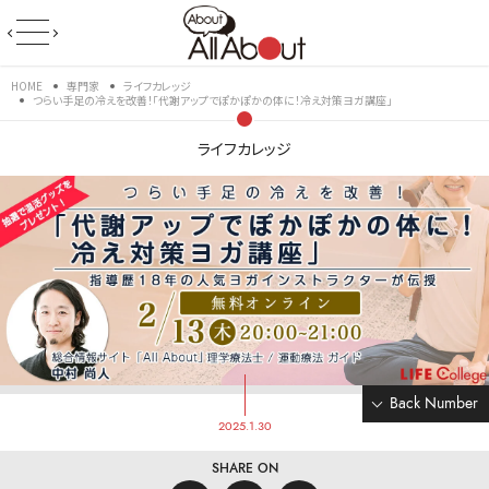
HOME
専門家
ライフカレッジ
つらい手足の冷えを改善！「代謝アップでぽかぽかの体に！冷え対策ヨガ講座」
ライフカレッジ
Back Number
2025.1.30
SHARE ON