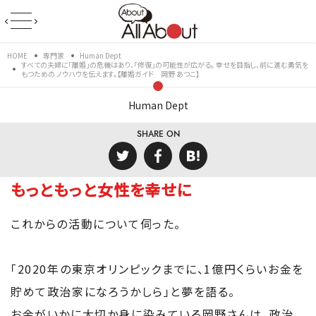
HOME
専門家
Human Dept
すべての夫婦に「離婚」の危機はあり、「修復」の可能性が広がる。 幸せを目指し、前に進む勇気を
もつための ノウハウを伝えます。【離婚ガイド 岡野 あつこ】
Human Dept
SHARE ON
もっともっと女性を幸せに
これからの活動について伺った。
「2020年の東京オリンピックまでに、1億円くらいお金を
貯めて政治家になろうかしら」と夢を語る。
お金がいかに大切か身に染みている岡野さんは、政治