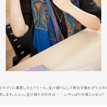
でゴキブリに遭遇したら？うーん、生け捕りにして飲まず食わずでどの
察します。ふふっ。生け捕りの仕方は……」。やっぱり只者じゃない！